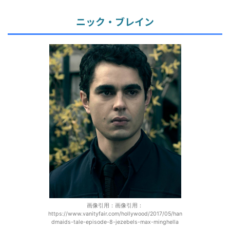
ニック・ブレイン
画像引用：画像引用：
https://www.vanityfair.com/hollywood/2017/05/han
dmaids-tale-episode-8-jezebels-max-minghella