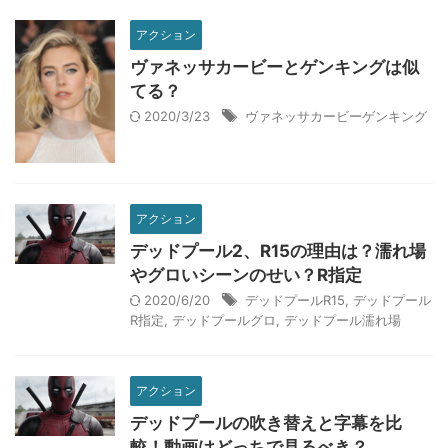
アクション
ヴァネッサカービーとゲンキングは似
てる？
2020/3/23
ヴァネッサカービーゲンキング
アクション
デッドプール2、R15の理由は？濡れ場
やグロいシーンのせい？R指定
2020/6/20
デッドプールR15
,
デッドプール
R指定
,
デッドプールグロ
,
デッドプール濡れ場
アクション
デッドプールの吹き替えと字幕を比
較！動画はどっちで見るべき？