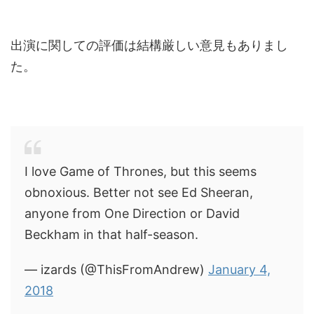
出演に関しての評価は結構厳しい意見もありまし
た。
I love Game of Thrones, but this seems
obnoxious. Better not see Ed Sheeran,
anyone from One Direction or David
Beckham in that half-season.
— izards (@ThisFromAndrew)
January 4,
2018