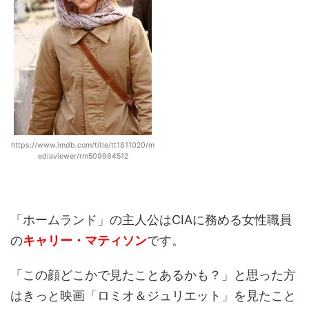
https://www.imdb.com/title/tt1811020/m
ediaviewer/rm509984512
「ホームランド」の主人公はCIAに務める女性職員
の
キャリー・マティソン
です。
「この顔どこかで見たことあるかも？」と思った方
はきっと映画「ロミオ＆ジュリエット」を見たこと