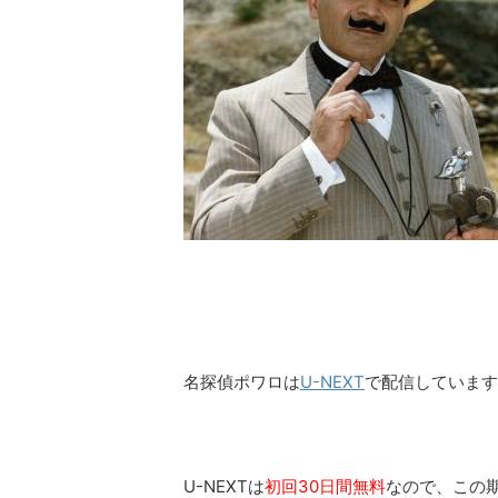
名探偵ポワロは
U-NEXT
で配信しています
U-NEXTは
初回30日間無料
なので、この