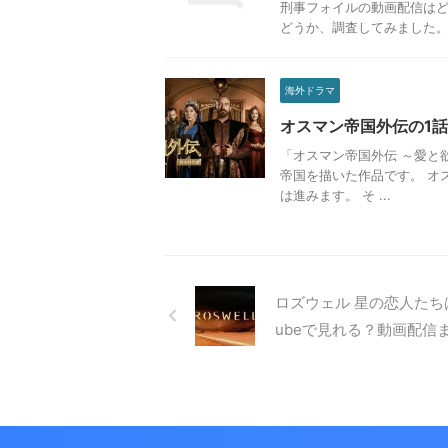
刑事フォイルの動画配信はどこで
どうか、調査してみました。 
海外ドラマ
オスマン帝国外伝の1
「オスマン帝国外伝 ～愛と
帝国を描いた作品です。 オ
は進みます。 そ ...
ロズウェル 星の恋人たちは
ubeで見れる？動画配信