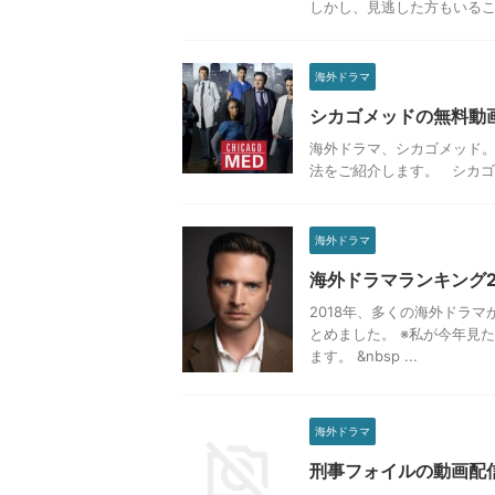
しかし、見逃した方もいるこ
海外ドラマ
シカゴメッドの無料動
海外ドラマ、シカゴメッド。
法をご紹介します。 シカゴメ
海外ドラマ
海外ドラマランキング2
2018年、多くの海外ドラ
とめました。 ※私が今年見
ます。 &nbsp ...
海外ドラマ
刑事フォイルの動画配信はど