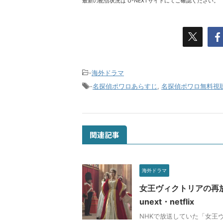
最新の配信状況は U-NEXTサイトにてご確認ください。
-
海外ドラマ
-
名探偵ポワロあらすじ
,
名探偵ポワロ無料視
関連記事
海外ドラマ
女王ヴィクトリアの再放
unext・netflix
NHKで放送していた「女王